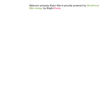
Wyborne przepisy Babci Mai is proudly powered by
WordPress
Web design
by Bright
Cherry
.