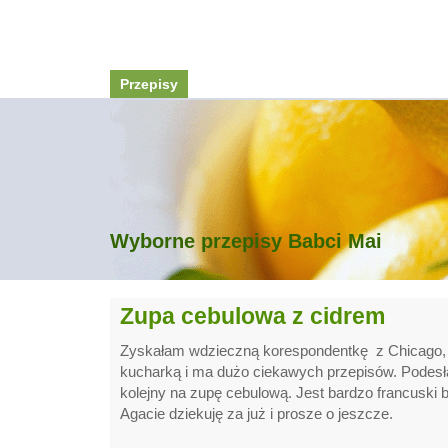
Przepisy
Wyborne przepisy Babci Mai
Zupa cebulowa z cidrem
Zyskałam wdzieczną korespondentkę z Chicago, A
kucharką i ma dużo ciekawych przepisów. Podesłał
kolejny na zupę cebulową. Jest bardzo francuski bo 
Agacie dziekuję za już i prosze o jeszcze.