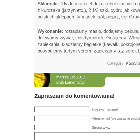
Składniki:
4 łyżki masla, 4 duże cebule cieniutko 
z kurczaka (jarzyn etc.), 2 1/3 szkl. cydru jablk
polskich sklepach, tymianek, sól, pieprz, ser Gruy
Wykonanie:
roztapiamy maslo, dodajemy cebule,
dolewamy wywar, cidr, tymianek. Gotujemy. Wlew
zapiekania, kładziemy bagietkę (kawalki pokrojon
posypujemy tartym serem, zapiekamy „aż serek bed
Category:
Kuchnia
marzec 1st, 2012
Brak komentarzy
Zapraszam do komentowania!
Imię (wymagane)
Adres email (nie zostanie opu
Strona www