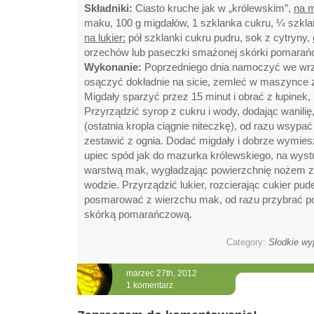
Składniki:
Ciasto kruche jak w „królewskim”,
na 
maku, 100 g migdałów, 1 szklanka cukru, ¼ szklan
na lukier:
pół szklanki cukru pudru, sok z cytryny,
orzechów lub paseczki smażonej skórki pomarań
Wykonanie:
Poprzedniego dnia namoczyć we wrz
osączyć dokładnie na sicie, zemleć w maszynce 
Migdały sparzyć przez 15 minut i obrać z łupinek
Przyrządzić syrop z cukru i wody, dodając wanilię,
(ostatnia kropla ciągnie niteczkę), od razu wsyp
zestawić z ognia. Dodać migdały i dobrze wymies
upiec spód jak do mazurka królewskiego, na wys
warstwą mak, wygładzając powierzchnię nożem 
wodzie. Przyrządzić lukier, rozcierając cukier pud
posmarować z wierzchu mak, od razu przybrać p
skórką pomarańczową.
Category:
Słodkie wy
marzec 27th, 2012
1 komentarz