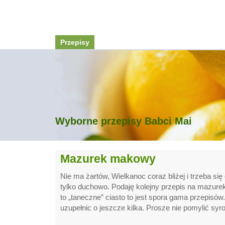
Przepisy
Wyborne przepisy Babci Mai
Mazurek makowy
Nie ma żartów, Wielkanoc coraz bliżej i trzeba się
tylko duchowo. Podaję kolejny przepis na mazurek
to „taneczne” ciasto to jest spora gama przepisów
uzupełnic o jeszcze kilka. Prosze nie pomylić syr